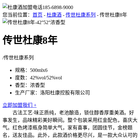
185-6898-9000
您当前位置：
首页
-
杜康酒
-
传世杜康系列
- 传世杜康8年
传世杜康8年
/传世杜康系列
规格：500mlx6
度数：42%vol/52%vol
香型：浓香型
生产厂家：洛阳杜康控股有限公司
立即加盟我们 +
古法工艺·味正质纯，老池酿造，锁住醇香厚重美酒。好
事发生，品味精彩美好瞬间。整个包装采用红金配色，喜庆大
气。红色烤漆瓶身简单大气，家有喜事，团圆佳节，金榜题
名，送友佳品。此外，此款酒价格更尽兴，是一款大众认可的