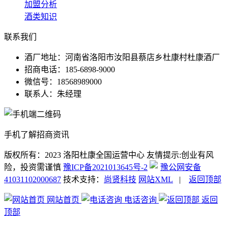
加盟分析
酒类知识
联系我们
酒厂地址：河南省洛阳市汝阳县蔡店乡杜康村杜康酒厂
招商电话：185-6898-9000
微信号：18568989000
联系人：朱经理
手机了解招商资讯
版权所有：2023 洛阳杜康全国运营中心
友情提示:创业有风
险，投资需谨慎
豫ICP备2021013645号-2
豫公网安备
41031102000687
技术支持：
尚贤科技
网站XML
|
返回顶部
网站首页
电话咨询
返回
顶部