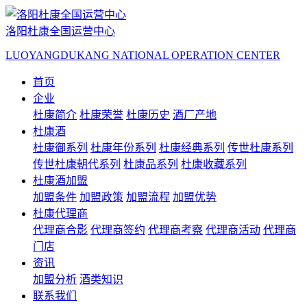
洛阳杜康全国运营中心
LUOYANGDUKANG NATIONAL OPERATION CENTER
首页
企业
杜康简介
杜康荣誉
杜康历史
酒厂产地
杜康酒
杜康御系列
杜康年份系列
杜康经典系列
传世杜康系列
传世杜康朝代系列
杜康品系列
杜康收藏系列
杜康酒加盟
加盟条件
加盟政策
加盟流程
加盟优势
杜康代理商
代理商合影
代理商签约
代理商考察
代理商活动
代理商
门店
资讯
加盟分析
酒类知识
联系我们