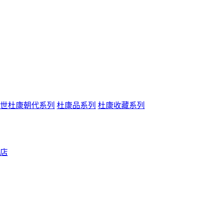
世杜康朝代系列
杜康品系列
杜康收藏系列
店