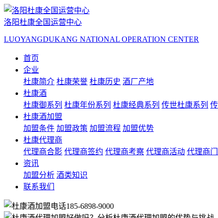
洛阳杜康全国运营中心
LUOYANGDUKANG NATIONAL OPERATION CENTER
首页
企业
杜康简介
杜康荣誉
杜康历史
酒厂产地
杜康酒
杜康御系列
杜康年份系列
杜康经典系列
传世杜康系列
传
杜康酒加盟
加盟条件
加盟政策
加盟流程
加盟优势
杜康代理商
代理商合影
代理商签约
代理商考察
代理商活动
代理商门
资讯
加盟分析
酒类知识
联系我们
185-6898-9000