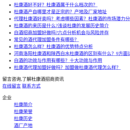
杜康酒好不好？杜康酒属于什么档次的？
杜康酒产自哪里才是正宗的？产地及厂家地址
代理杜康酒好卖吗？考虑哪些因素？杜康酒的市场潜力分
杜康酒的来历是什么?浅谈杜康的发展历史简介
白酒招商加盟好做吗?六点分析机会与风险并存
常见的酒代理加盟条件有哪些？
杜康酒怎么样？杜康酒的优势特点分析
河南洛阳杜康酒和陕西白水杜康酒的区别有什么？9方面
白酒的功效与作用有哪些？十大功效与作用
杜康酒代理加盟好做吗？加盟做杜康酒代理怎么样？
留言咨询,了解杜康酒招商资讯
在线留言
联系方式
企业
杜康简介
杜康荣誉
杜康历史
酒厂产地