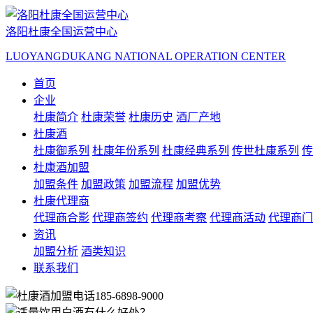
洛阳杜康全国运营中心
LUOYANGDUKANG NATIONAL OPERATION CENTER
首页
企业
杜康简介
杜康荣誉
杜康历史
酒厂产地
杜康酒
杜康御系列
杜康年份系列
杜康经典系列
传世杜康系列
传
杜康酒加盟
加盟条件
加盟政策
加盟流程
加盟优势
杜康代理商
代理商合影
代理商签约
代理商考察
代理商活动
代理商门
资讯
加盟分析
酒类知识
联系我们
185-6898-9000