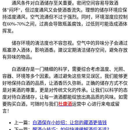
通风条件对白酒储存至关重要。密闭空间容易导致酒
体"闷坏"，但过度通风又会使酒香流失。理想的储存环境应保
持适度通风，空气流通但不过于强烈。同时，环境湿度应控制
在60%-70%之间，过高会导致瓶盖腐蚀，过低则可能造成酒体
挥发。
储存环境的清洁度也不容忽视。空气中的异味分子会通过
瓶塞渗入酒体，影响酒香。建议定期清洁储存空间，避免存放
有异味的物品。
白酒储存是一门精细的科学，需要综合考虑温度、光照、
容器、环境等多个因素。通过避免这些常见误区，我们能够更
好地保持白酒的品质，让酒香历久弥新。正确的储存方式不仅
是对美酒的尊重，更是对传统文化的传承。让我们以科学的态
度对待白酒储存，让每一滴酒都能绽放出高品质的风味。如需
要购买白酒，可随时与我们
杜康酒
运营中 心进行来电或留
言！
上一篇：
白酒保存小妙招：让您的藏酒更值钱
下一篇：
醒酒小技巧：如何快速缓解酒后不适？