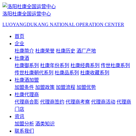
洛阳杜康全国运营中心
LUOYANGDUKANG NATIONAL OPERATION CENTER
首页
企业
杜康简介
杜康荣誉
杜康历史
酒厂产地
杜康酒
杜康御系列
杜康年份系列
杜康经典系列
传世杜康系列
传世杜康朝代系列
杜康品系列
杜康收藏系列
杜康酒加盟
加盟条件
加盟政策
加盟流程
加盟优势
杜康代理商
代理商合影
代理商签约
代理商考察
代理商活动
代理商
门店
资讯
加盟分析
酒类知识
联系我们