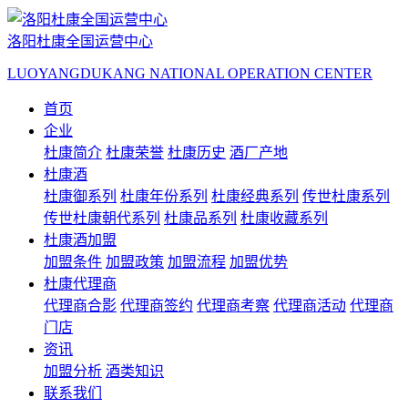
洛阳杜康全国运营中心
LUOYANGDUKANG NATIONAL OPERATION CENTER
首页
企业
杜康简介
杜康荣誉
杜康历史
酒厂产地
杜康酒
杜康御系列
杜康年份系列
杜康经典系列
传世杜康系列
传世杜康朝代系列
杜康品系列
杜康收藏系列
杜康酒加盟
加盟条件
加盟政策
加盟流程
加盟优势
杜康代理商
代理商合影
代理商签约
代理商考察
代理商活动
代理商
门店
资讯
加盟分析
酒类知识
联系我们