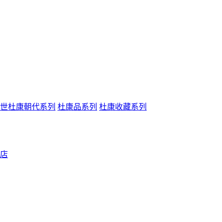
世杜康朝代系列
杜康品系列
杜康收藏系列
店