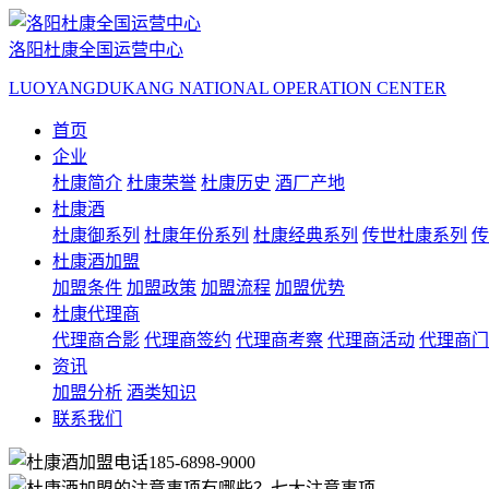
洛阳杜康全国运营中心
LUOYANGDUKANG NATIONAL OPERATION CENTER
首页
企业
杜康简介
杜康荣誉
杜康历史
酒厂产地
杜康酒
杜康御系列
杜康年份系列
杜康经典系列
传世杜康系列
传
杜康酒加盟
加盟条件
加盟政策
加盟流程
加盟优势
杜康代理商
代理商合影
代理商签约
代理商考察
代理商活动
代理商门
资讯
加盟分析
酒类知识
联系我们
185-6898-9000