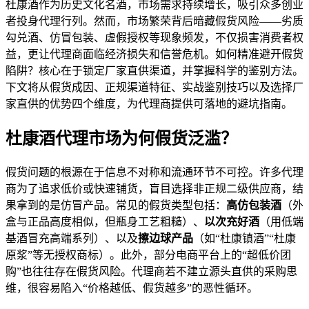
杜康酒作为历史文化名酒，市场需求持续增长，吸引众多创业
者投身代理行列。然而，市场繁荣背后暗藏假货风险——劣质
勾兑酒、仿冒包装、虚假授权等现象频发，不仅损害消费者权
益，更让代理商面临经济损失和信誉危机。如何精准避开假货
陷阱？核心在于锁定厂家直供渠道，并掌握科学的鉴别方法。
下文将从假货成因、正规渠道特征、实战鉴别技巧以及选择厂
家直供的优势四个维度，为代理商提供可落地的避坑指南。
杜康酒代理市场为何假货泛滥？
假货问题的根源在于信息不对称和流通环节不可控。许多代理
商为了追求低价或快速铺货，盲目选择非正规二级供应商，结
果拿到的是仿冒产品。常见的假货类型包括：
高仿包装酒
（外
盒与正品高度相似，但瓶身工艺粗糙）、
以次充好酒
（用低端
基酒冒充高端系列）、以及
擦边球产品
（如“杜康镇酒”“杜康
原浆”等无授权商标）。此外，部分电商平台上的“超低价团
购”也往往存在假货风险。代理商若不建立源头直供的采购思
维，很容易陷入“价格越低、假货越多”的恶性循环。