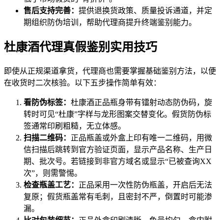
售后支持完善：
提供退换货政策、质量投诉通道，并定
期组织防伪培训，帮助代理商提升终端鉴别能力。
杜康酒代理真假鉴别实用技巧
即使从正规渠道拿货，代理商也需要掌握基础鉴别方法，以便
在收货时二次核验。以下五步操作简单有效：
看防伪标签：
杜康酒正品瓶身带有镭射动态防伪码，旋
转时可见“杜康”字样与龙形图案交替变化。假货防伪标
签通常印刷粗糙，无立体感。
扫描二维码：
正品瓶盖或外盒上印有唯一二维码，用微
信扫描后跳转到官方验证页面，显示产品名称、生产日
期、批次号。若链接到非官方域名或显示“已被查询XX
次”，则需警惕。
检查瓶盖工艺：
正品采用一次性防伪瓶盖，开启后无法
复原；假货瓶盖常有毛刺，且密封不严，倒置时可能渗
漏。