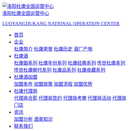
洛阳杜康全国运营中心
LUOYANGDUKANG NATIONAL OPERATION CENTER
首页
企业
杜康简介
杜康荣誉
杜康历史
酒厂产地
杜康酒
杜康御系列
杜康年份系列
杜康经典系列
传世杜康系列
传世杜康朝代系列
杜康品系列
杜康收藏系列
杜康酒加盟
加盟条件
加盟政策
加盟流程
加盟优势
杜康代理商
代理商合影
代理商签约
代理商考察
代理商活动
代理商
门店
资讯
加盟分析
酒类知识
联系我们