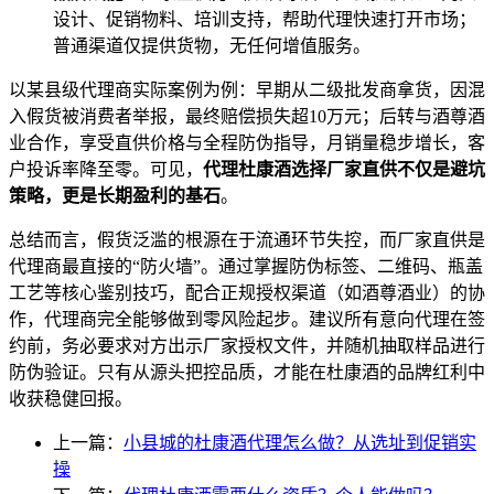
设计、促销物料、培训支持，帮助代理快速打开市场；
普通渠道仅提供货物，无任何增值服务。
以某县级代理商实际案例为例：早期从二级批发商拿货，因混
入假货被消费者举报，最终赔偿损失超10万元；后转与酒尊酒
业合作，享受直供价格与全程防伪指导，月销量稳步增长，客
户投诉率降至零。可见，
代理杜康酒选择厂家直供不仅是避坑
策略，更是长期盈利的基石
。
总结而言，假货泛滥的根源在于流通环节失控，而厂家直供是
代理商最直接的“防火墙”。通过掌握防伪标签、二维码、瓶盖
工艺等核心鉴别技巧，配合正规授权渠道（如酒尊酒业）的协
作，代理商完全能够做到零风险起步。建议所有意向代理在签
约前，务必要求对方出示厂家授权文件，并随机抽取样品进行
防伪验证。只有从源头把控品质，才能在杜康酒的品牌红利中
收获稳健回报。
上一篇：
小县城的杜康酒代理怎么做？从选址到促销实
操