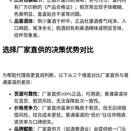
比对包装细节：
正品外盒印刷清晰，色号均匀，盒内附
有厂方印刷的《产品合格证》；假货常出现字体模糊、
色差明显、盒盖贴合不紧等问题。
品鉴酒体：
倒少量酒于杯中，正品杜康酒香气纯净，入
口绵甜，尾净余长；假酒则有刺鼻酒精味或明显苦味，
挂杯现象差。
选择厂家直供的决策优势对比
为帮助代理商更直观判断，以下从三个维度对比厂家直供与普
通渠道的差异：
货源可靠性：
厂家直供100%正品，可溯源；普通渠道存
在混货、假货风险，无法保障批次一致性。
价格竞争力：
厂家直供虽单价略高于假货，但无后续赔
偿风险，综合成本更低；普通渠道的“低价”往往伴随高
退货率与口碑损失。
品牌赋能：
厂家直供方（如酒尊酒业）会提供统一门头