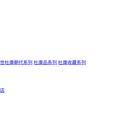
世杜康朝代系列
杜康品系列
杜康收藏系列
店