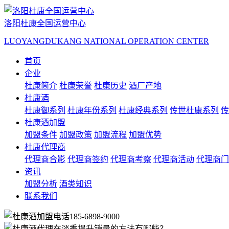
洛阳杜康全国运营中心
LUOYANGDUKANG NATIONAL OPERATION CENTER
首页
企业
杜康简介
杜康荣誉
杜康历史
酒厂产地
杜康酒
杜康御系列
杜康年份系列
杜康经典系列
传世杜康系列
传
杜康酒加盟
加盟条件
加盟政策
加盟流程
加盟优势
杜康代理商
代理商合影
代理商签约
代理商考察
代理商活动
代理商门
资讯
加盟分析
酒类知识
联系我们
185-6898-9000