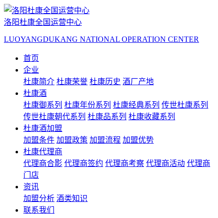
洛阳杜康全国运营中心
LUOYANGDUKANG NATIONAL OPERATION CENTER
首页
企业
杜康简介
杜康荣誉
杜康历史
酒厂产地
杜康酒
杜康御系列
杜康年份系列
杜康经典系列
传世杜康系列
传世杜康朝代系列
杜康品系列
杜康收藏系列
杜康酒加盟
加盟条件
加盟政策
加盟流程
加盟优势
杜康代理商
代理商合影
代理商签约
代理商考察
代理商活动
代理商
门店
资讯
加盟分析
酒类知识
联系我们