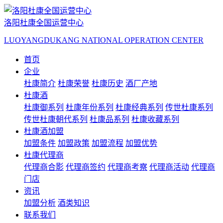
洛阳杜康全国运营中心
LUOYANGDUKANG NATIONAL OPERATION CENTER
首页
企业
杜康简介
杜康荣誉
杜康历史
酒厂产地
杜康酒
杜康御系列
杜康年份系列
杜康经典系列
传世杜康系列
传世杜康朝代系列
杜康品系列
杜康收藏系列
杜康酒加盟
加盟条件
加盟政策
加盟流程
加盟优势
杜康代理商
代理商合影
代理商签约
代理商考察
代理商活动
代理商
门店
资讯
加盟分析
酒类知识
联系我们