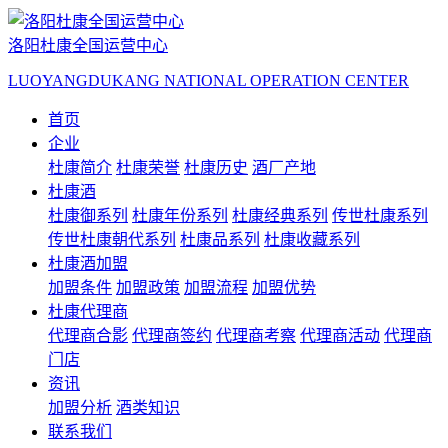
洛阳杜康全国运营中心
LUOYANGDUKANG NATIONAL OPERATION CENTER
首页
企业
杜康简介
杜康荣誉
杜康历史
酒厂产地
杜康酒
杜康御系列
杜康年份系列
杜康经典系列
传世杜康系列
传世杜康朝代系列
杜康品系列
杜康收藏系列
杜康酒加盟
加盟条件
加盟政策
加盟流程
加盟优势
杜康代理商
代理商合影
代理商签约
代理商考察
代理商活动
代理商
门店
资讯
加盟分析
酒类知识
联系我们